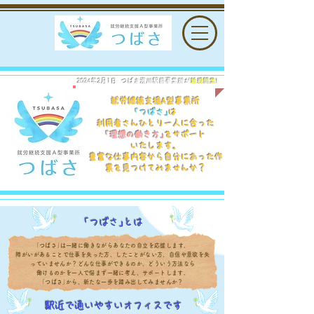
​2024年2月1日 つばさ澄川駅前事業所が
新規開業!
​就労継続支援A型事業所
｢つばさ｣
は
利用者さんひとり一人に合った
｢理想の働き方｣
をサポート
いたします。
豊富な仕事内容から自分にあった作
業を
見つけてみませんか？
​｢つばさ｣とは
｢つばさ｣は一緒に働きながらあなたの自立を応援します。
​障がいがあることで仕事を失った方、したことがない方、自信や意欲を失
っていませんか？どんな仕事ができるのか、どういう方法なら
働けるのかを一人で悩まず一緒に考え、サポートします。
​｢つばさ｣から、新たな一歩を踏み出してみませんか？
​駅近で通いやすいオフィスです