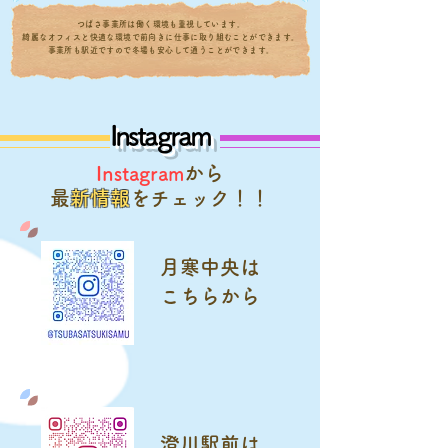
つばさ事業所は働く環境も重視しています。
綺麗なオフィスと快適な環境で
前向きに仕事に
取り組むことが
できます。
​事業所も駅近ですので
冬場も安心して通うことができます。
​Instagram
Instagram
から
​
最新情報
をチェック！！
​月寒中央は
​こちらから
​澄川駅前は