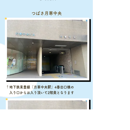
​つばさ月寒中央
​↑地下鉄東豊線「月寒中央駅」4番出口横の
入り口からお入り頂いて2階奥となります